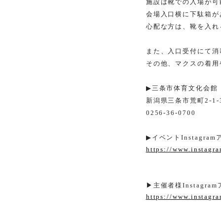
施設は靴での入場が可
会場入口横に下駄箱が
心配な方は、靴を入れ
また、入口受付にて消
その他、マクスの着用
▶
三条市体育文化会館
新潟県三条市荒町
2-1-
0256-36-0700
▶
イベント
Instagram
https://www.instagr
▶︎主催者様Instagr
https://www.instagr