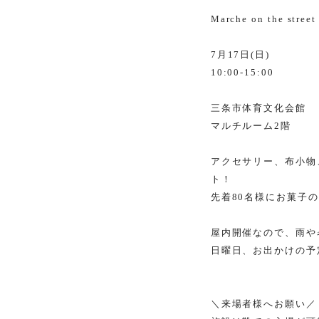
Marche on the street
7
月
17
日
(
日
)
10:00-15:00
三条市体育文化会館
マルチルーム
2
階
アクセサリー、布小物
ト！
先着
80
名様にお菓子の
屋内開催なので、雨や
日曜日、お出かけの予
＼来場者様へお願い／