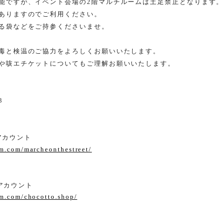
能ですが、イベント会場の
2
階マルチルームは土足禁止となります
ありますのでご利用ください。
る袋などをご持参くださいませ。
毒と検温のご協力をよろしくお願いいたします。
や咳エチケットについてもご理解お願いいたします。
3
アカウント
am.com/marcheonthestreet/
amアカウント
am.com/chocotto.shop/