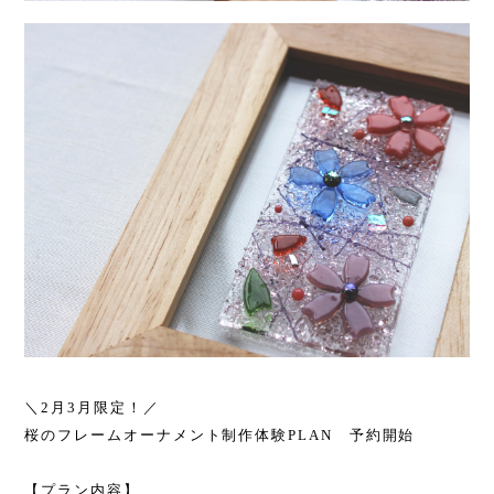
＼
2
月
3
月限定！／
桜のフレームオーナメント制作体験
PLAN
予約開始
【プラン内容】