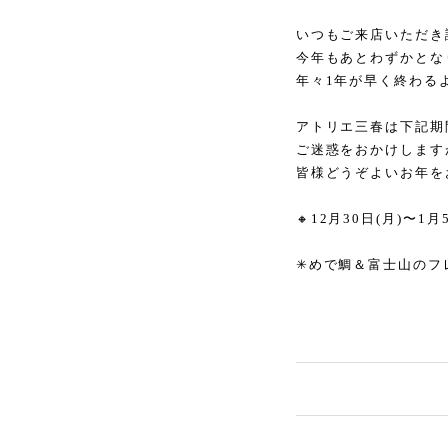
いつもご来店いただき
今年もあとわずかとな
年々1年が早く終わる
アトリエ三春は下記期
ご迷惑をおかけします
皆様どうぞよいお年を
🔸12月30日(月)〜1月5
✳︎めで鯛＆富士山の